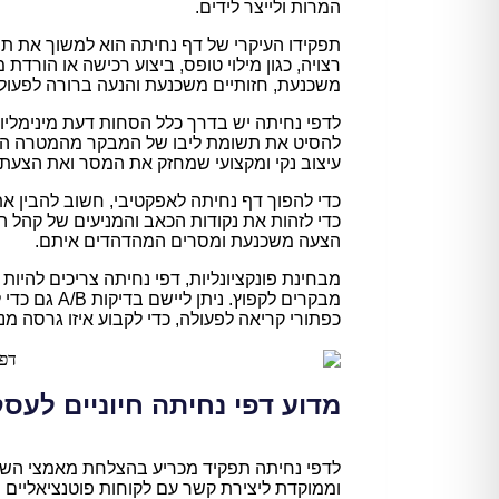
המרות ולייצר לידים.
תפקידו העיקרי של דף נחיתה הוא למשוך את ת
רצויה, כגון מילוי טופס, ביצוע רכישה או הור
משכנעת, חזותיים משכנעת והנעה ברורה לפעול
לדפי נחיתה יש בדרך כלל הסחות דעת מינימליות
להסיט את תשומת ליבו של המבקר מהמטרה המיו
עיצוב נקי ומקצועי שמחזק את המסר ואת הצעת
כדי להפוך דף נחיתה לאפקטיבי, חשוב להבין את
כדי לזהות את נקודות הכאב והמניעים של קהל ה
הצעה משכנעת ומסרים המהדהדים איתם.
מבחינת פונקציונליות, דפי נחיתה צריכים להיות
מבקרים לקפוץ.
כפתורי קריאה לפעולה, כדי לקבוע איזו גרסה מני
מדוע דפי נחיתה חיוניים לעס
לדפי נחיתה תפקיד מכריע בהצלחת מאמצי השי
וממוקדת ליצירת קשר עם לקוחות פוטנציאליים ו