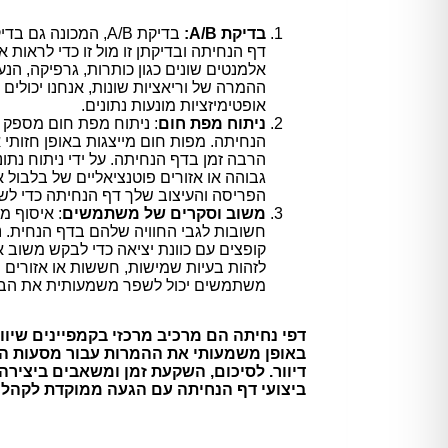
בדיקת A/B:
בדיקת A/B, המכונה
דף הנחיתה ובדיקתן זו מול זו כדי לראות אי
אלמנטים שונים כגון כותרות, גרפיקה, הנע
ההמרה של וריאציות שונות, אנחנו יכולים
אופטימיזציות מונעות נתונים.
ניתוח מפת חום
: ניתוח מפת חום מספק 
הנחיתה. מפות חום מייצגות באופן חזותי 
הרבה זמן בדף הנחיתה. על ידי ניתוח נתונ
גבוהה או אזורים פוטנציאליים של בלבול א
הפריסה והעיצוב שלך דף הנחיתה כדי לש
משוב וסקרים של משתמשים
: איסוף מ
חשובות לגבי החוויה שלהם בדף הנחית. נ
קופצים עם כוונת יציאה כדי לבקש משוב או
לזהות בעיות שמישות, חששות או אזורים ה
משתמשים יכול לשפר משמעותית את הביצ
דפי נחיתה הם מרכיב מרכזי בקמפיינים שיווק
באופן משמעותי את ההמרות עבור מסעות הפ
דיוור. לסיכום, השקעת זמן ומשאבים ביצירה
ביצועי דף הנחיתה עם הגעה ממוקדת לקהל ה