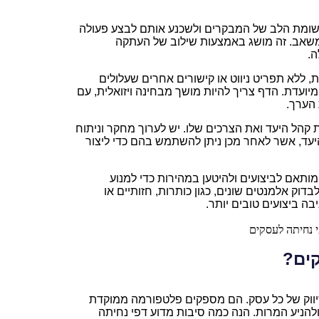
שומת הלב של המבקרים ולשכנע אותם לבצע פעולה
דת משאב. זה מושג באמצעות שילוב של העתקה
ה.
, ללא תפריט ניווט או קישורים אחרים שעלולים
עדת. הדף צריך להיות מושך מבחינה ויזואלית, עם
 הערך.
 קהל היעד ואת הצרכים שלו. יש לערוך מחקר וניתוח
יעד, אשר לאחר מכן ניתן להשתמש בהם כדי ליצור
 מותאם לביצועים ולהיטען במהירות כדי למנוע
 ניתן ליישם בדיקות A/B גם כדי לבדוק אלמנטים שונים, כגון כותרות, חזותיים או
בה ביצועים טובים יותר.
קים?
ווק של כל עסק. הם מספקים פלטפורמה ממוקדת
להניע המרות. הנה כמה סיבות מדוע דפי נחיתה