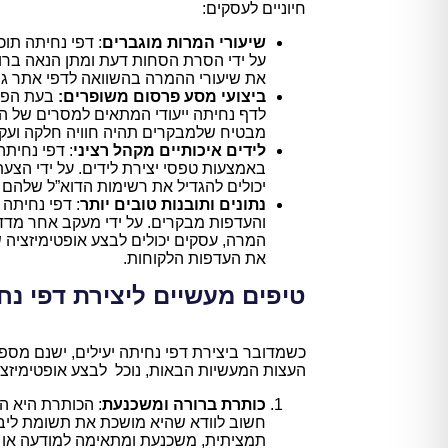
חיוניים לעסקים:
שיעורי המרות מוגברים
: דפי נחיתה תוכ
על ידי הסרת הסחות דעת ומתן הנאה ברור
את שיעורי ההמרה בהשוואה לדפי אתר גנר
ביצועי מסע פרסום משופרים:
בעת הפעל
לדף נחיתה ייעודי המתאים למסרים של המ
מבטיח שלמבקרים תהיה חוויה חלקה ועקב
לידים איכותיים מקהל רציני
: דפי נחית
באמצעות טפסי יצירת לידים. על ידי הצ
יכולים להגדיל את רשימות הדוא”ל שלהם ו
נתונים ותובנות טובים יותר
: דפי נחיתה 
והעדפות מבקרים. על ידי מעקב אחר מדדים
המרה, עסקים יכולים לבצע אופטימיזציה ש
את העדפות הלקוחות.
טיפים מעשיים ליצירת דפי נח
כשמדובר ביצירת דפי נחיתה יעילים, ישנם מספר
העצות המעשיות הבאות, נוכל לבצע אופטימיזצ
כותרת ברורה ומשכנעת
: הכותרת היא ה
חשוב לוודא שהיא מושכת את תשומת ליב
תמציתית, משכנעת ומתאימה למודעה או 