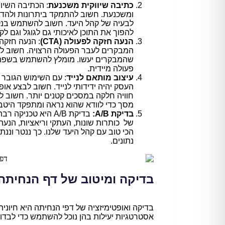
כתיבה שיווקית משכנעת
: הכתיבה השיו
ומשכנעת. חשוב להתמקד ביתרונות ולהדג
לבעיה של קהל היעד. חשוב להשתמש בנקו
להפוך את התוכן לאיכותי גם לגוגל וגם לק
הנעה חזקה לפעולה (CTA)
: הנעה חזקה 
המבקרים לעבר הפעולה הרצויה. חשוב לווד
שהמבקרים יעשו. מומלץ להשתמש בשפה מכ
פעולה מיידית.
עיצוב מותאם לנייד
: עם השימוש הגובר 
העסק יהיה ידידותי לנייד. חשוב לבצע או
חוויה חלקה במסכים קטנים יותר. חשוב ל
מסך כדי לוודא שהוא נראה ומתפקד היטב
בדיקת A/B:
בדיקת A/B היא טכנ
של כותרות שונות, העתקי וריאציות, הנעה
הכי טוב עם קהל היעד שלנו. כך ננטר וננ
נתונים.
בדיקה ומיטוב של דף הנחיתה
בדיקה ואופטימיזציה של דפי הנחיתה היא חיונ
אסטרטגיות יעילות בהן נוכל להשתמש כדי לבדוק