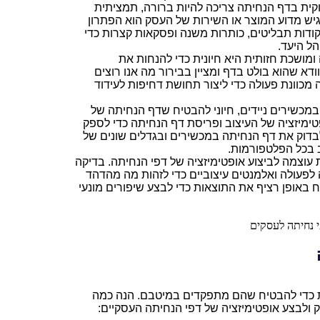
וקית בדף הנחיתה צריכה להיות ברורה, תמציתית
יש מדוע המוצר או השירות של העסק הוא הפתרון
דות תבליטים, כותרות משנה ופסקאות קצרות כדי
הל היעד.
ומושכת חזותית היא חיונית כדי להנחות את
א שהוא בולט בדף ומציין בבירור מה אנו רוצים
וונת פעולה כדי ליצור תחושת דחיפות לעידוד
במכשירים ניידים, חיוני להבטיח שדף הנחיתה של
פטימיזציה של העיצוב ופריסת דף הנחיתה כדי לספק
בדוק את דף הנחיתה במכשירים ובגדלים שונים של
 בכל הפלטפורמות.
יקה רבת עוצמה לביצוע אופטימיזציה של דפי הנחיתה. בדיקה
 לפעולה ואלמנטים עיצוביים כדי לזהות מה מהדהד
תח באופן רציף את התוצאות כדי לבצע שיפורים מונעי
ית כדי להבטיח שהם מתפקדים במיטבם. הנה כמה
 ולבצע אופטימיזציה של דפי הנחיתה העסקיים: