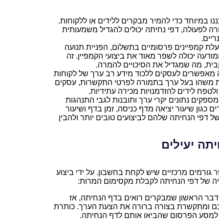
ננו במיוחד כדי להמיר מבקרים ללידים או ללקוחות.
ה לפעולה, דפי נחיתה יכולים להגדיל משמעותית
יים.
ת קמפיינים פרסומיים בתשלום, הפניית תנועה
ודעה יכולה לשפר מאוד את ביצועי הקמפיין. זה
ית, מה שמגדיל את הסיכויים להמרה.
ה מאפשרים לעסקים ללכוד מידע רב ערך של לקוחות
עת משהו בעל ערך בתמורה לפרטי התקשרות, עסקים
לטפח לידים להזדמנויות מכירה עתידיות.
מספקים נתונים יקרי ערך ותובנות לגבי התנהגות
 כגון שיעור יציאה מדף כניסה, זמן בדף ושיעור
ל דפי הנחיתה שלהם לביצועים טובים יותר ולהבין
יתה יעילים
 גורמים מרכזיים שיש לקחת בחשבון. על ידי ביצוע
יה של דפי הנחיתה לקבלת מקסימום המרות:
דבר הראשון שמבקרים רואים בדף הנחיתה, אז
ם ומתקשרת בצורה ברורה את הצעת הערך. כותרת
למסע הפרסום שהביאו אותם לדף הנחיתה.