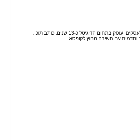
בעלים של חברת "DIGI FIX" - פרסום דיגיטלי לעסקים. עוסק בתחום הדיגיטל כ-13 שנים. כותב תוכן,
חר ותדמית עם חשיבה מחוץ לקופסא.