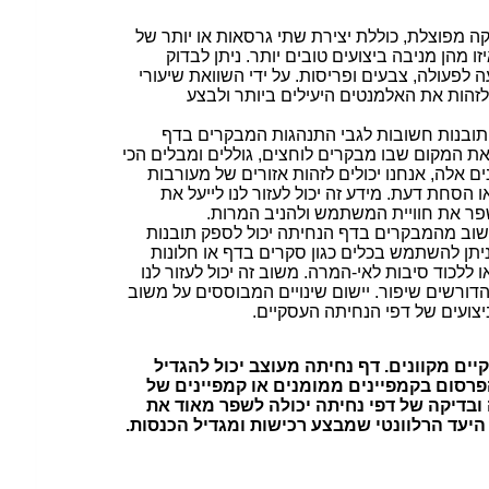
 גם בדיקה מפוצלת, כוללת יצירת שתי גרסאות או יותר של
זו מהן מניבה ביצועים טובים יותר. ניתן לבדוק
ה לפעולה, צבעים ופריסות. על ידי השוואת שיעורי
 לזהות את האלמנטים היעילים ביותר ולבצע
תובנות חשובות לגבי התנהגות המבקרים בדף
את המקום שבו מבקרים לוחצים, גוללים ומבלים הכי
ים אלה, אנחנו יכולים לזהות אזורים של מעורבות
ו הסחת דעת. מידע זה יכול לעזור לנו לייעל את
פר את חוויית המשתמש ולהניב המרות.
שוב מהמבקרים בדף הנחיתה יכול לספק תובנות
יתן להשתמש בכלים כגון סקרים בדף או חלונות
 ללכוד סיבות לאי-המרה. משוב זה יכול לעזור לנו
דורשים שיפור. יישום שינויים המבוססים על משוב
ועים של דפי הנחיתה העסקיים.
יים מקוונים. דף נחיתה מעוצב יכול להגדיל
רסום בקמפיינים ממומנים או קמפיינים של
 ובדיקה של דפי נחיתה יכולה לשפר מאוד את
יעד הרלוונטי שמבצע רכישות ומגדיל הכנסות.