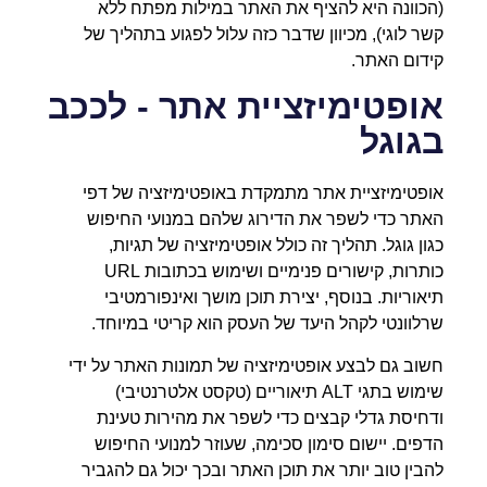
(הכוונה היא להציף את האתר במילות מפתח ללא
קשר לוגי), מכיוון שדבר כזה עלול לפגוע בתהליך של
קידום האתר.
אופטימיזציית אתר - לככב
בגוגל
אופטימיזציית אתר מתמקדת באופטימיזציה של דפי
האתר כדי לשפר את הדירוג שלהם במנועי החיפוש
כגון גוגל. תהליך זה כולל אופטימיזציה של תגיות,
כותרות, קישורים פנימיים ושימוש בכתובות URL
תיאוריות. בנוסף, יצירת תוכן מושך ואינפורמטיבי
שרלוונטי לקהל היעד של העסק הוא קריטי במיוחד.
חשוב גם לבצע אופטימיזציה של תמונות האתר על ידי
שימוש בתגי ALT תיאוריים (טקסט אלטרנטיבי)
ודחיסת גדלי קבצים כדי לשפר את מהירות טעינת
הדפים. יישום סימון סכימה, שעוזר למנועי החיפוש
להבין טוב יותר את תוכן האתר ובכך יכול גם להגביר